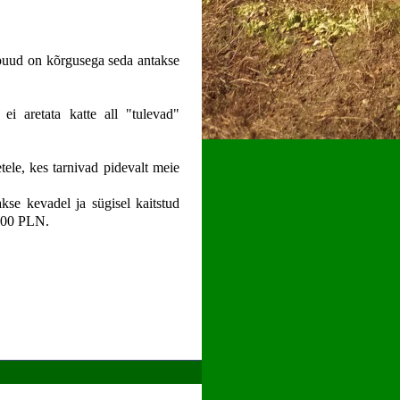
 puud on kõrgusega seda antakse
i aretata katte all "tulevad"
ele, kes tarnivad pidevalt meie
se kevadel ja sügisel kaitstud
0.00 PLN.