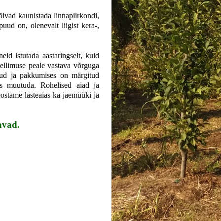
õivad kaunistada linnapiirkondi,
ud on, olenevalt liigist kera-,
id istutada aastaringselt, kuid
tellimuse peale vastava võrguga
tud ja pakkumises on märgitud
ks muutuda. Rohelised aiad ja
ostame lasteaias ka jaemüüki ja
avad.