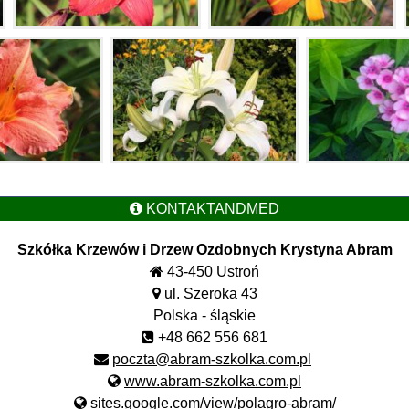
KONTAKTANDMED
Szkółka Krzewów i Drzew Ozdobnych Krystyna Abram
43-450 Ustroń
ul. Szeroka 43
Polska - śląskie
+48 662 556 681
poczta@abram-szkolka.com.pl
www.abram-szkolka.com.pl
sites.google.com/view/polagro-abram/