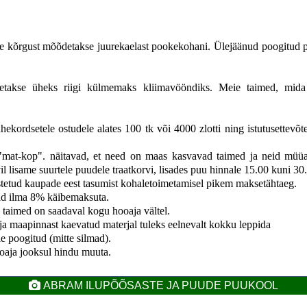
de kõrgust mõõdetakse juurekaelast pookekohani. Ülejäänud poogitud
takse üheks riigi külmemaks kliimavööndiks. Meie taimed, mida e
ordsetele ostudele alates 100 tk või 4000 zlotti ning istutusettevõtet
mat-kop". näitavad, et need on maas kasvavad taimed ja neid müüak
vil lisame suurtele puudele traatkorvi, lisades puu hinnale 15.00 kuni 3
ostetud kaupade eest tasumist kohaletoimetamisel pikem maksetähtaeg.
d ilma 8% käibemaksuta.
d taimed on saadaval kogu hooaja vältel.
 maapinnast kaevatud materjal tuleks eelnevalt kokku leppida
e poogitud (mitte silmad).
oaja jooksul hindu muuta.
ABRAM ILUPÕÕSASTE JA PUUDE PUUKOOL