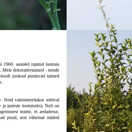
1960. aastatel rajatud lasteaia
. Meie dekoratiivtaimed - nende
erioodi jooksul puutuvad taimed
..
. Neid vaktsineeritakse sobival
 ja puieste loomiseks). Neil on
ogemusest teame, et aedadesse,
edad puud, sest vähemal määral