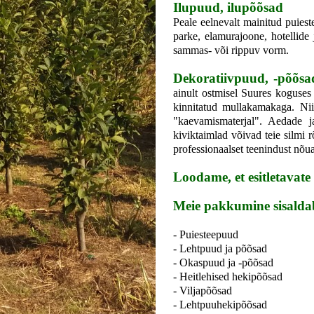
Ilupuud, ilupõõsad
Peale eelnevalt mainitud puiest
parke, elamurajoone, hotellide
sammas- või rippuv vorm.
Dekoratiivpuud, -põõs
ainult ostmisel Suures koguses
kinnitatud mullakamakaga. Ni
"kaevamismaterjal". Aedade j
kiviktaimlad võivad teie silmi
professionaalset teenindust nõu
Loodame, et esitletavate
Meie pakkumine sisalda
- Puiesteepuud
- Lehtpuud ja põõsad
- Okaspuud ja -põõsad
- Heitlehised hekipõõsad
- Viljapõõsad
- Lehtpuuhekipõõsad