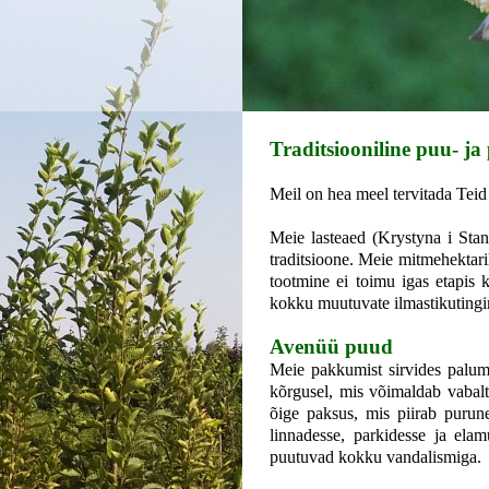
Traditsiooniline puu- ja
Meil on hea meel tervitada Teid
Meie lasteaed (Krystyna i Stan
traditsioone. Meie mitmehektar
tootmine ei toimu igas etapis 
kokku muutuvate ilmastikutingi
Avenüü puud
Meie pakkumist sirvides palume
kõrgusel, mis võimaldab vabalt
õige paksus, mis piirab purun
linnadesse, parkidesse ja ela
puutuvad kokku vandalismiga.