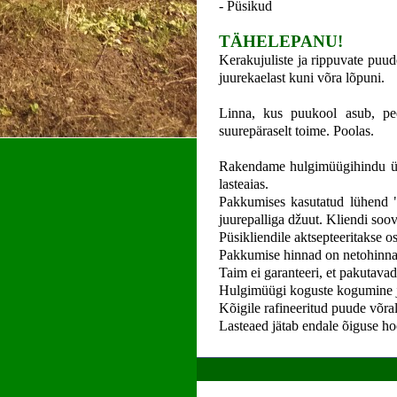
- Püsikud
TÄHELEPANU!
Kerakujuliste ja rippuvate puu
juurekaelast kuni võra lõpuni.
Linna, kus puukool asub, pee
suurepäraselt toime. Poolas.
Rakendame hulgimüügihindu ühek
lasteaias.
Pakkumises kasutatud lühend "
juurepalliga džuut. Kliendi soo
Püsikliendile aktsepteeritakse 
Pakkumise hinnad on netohinna
Taim ei garanteeri, et pakutava
Hulgimüügi koguste kogumine ja
Kõigile rafineeritud puude võral
Lasteaed jätab endale õiguse ho