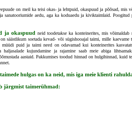
eepuude on meil ka teisi okas- ja lehtpuid, okaspuud ja põõsad, mis v
 ja sanatooriumide aedu, aga ka koduaedu ja kiviktaimlaid. Poogitud pu
ad ja okaspuud
neid toodetakse ka konteinerites, mis võimaldab ne
 on säästlikum soetada kevad- või sügishooajal taimi, mille kaevame 
i müüdi puid ja taimi need on odavamad kui konteinerites kasvata
a haljasalade kujundamine ja rajamine saab meie abiga lihtsama
 rõõmustada aastaid. Pakkumises toodud hinnad on hulgihinnad, kuid te
annet.
 taimede hulgas on ka neid, mis iga meie klienti rahuld
b järgmist taimerühmad: