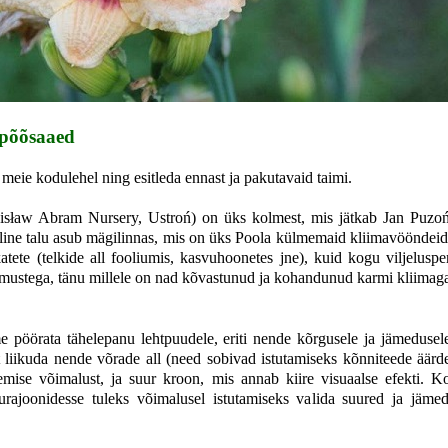
 põõsaaed
 meie kodulehel ning esitleda ennast ja pakutavaid taimi.
isław Abram Nursery, Ustroń) on üks kolmest, mis jätkab Jan Puzońi 
iline talu asub mägilinnas, mis on üks Poola külmemaid kliimavööndeid
katete (telkide all fooliumis, kasvuhoonetes jne), kuid kogu viljelusp
mustega, tänu millele on nad kõvastunud ja kohandunud karmi kliimaga
 pöörata tähelepanu lehtpuudele, eriti nende kõrgusele ja jämedusele
 liikuda nende võrade all (need sobivad istutamiseks kõnniteede äärde
emise võimalust, ja suur kroon, mis annab kiire visuaalse efekti. K
murajoonidesse tuleks võimalusel istutamiseks valida suured ja jäm